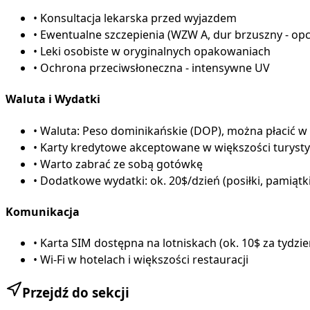
•
Konsultacja lekarska przed wyjazdem
•
Ewentualne szczepienia (WZW A, dur brzuszny - opc
•
Leki osobiste w oryginalnych opakowaniach
•
Ochrona przeciwsłoneczna - intensywne UV
Waluta i Wydatki
•
Waluta: Peso dominikańskie (DOP), można płacić 
•
Karty kredytowe akceptowane w większości turystyc
•
Warto zabrać ze sobą gotówkę
•
Dodatkowe wydatki: ok. 20$/dzień (posiłki, pamiątk
Komunikacja
•
Karta SIM dostępna na lotniskach (ok. 10$ za tydzie
•
Wi-Fi w hotelach i większości restauracji
Przejdź do sekcji