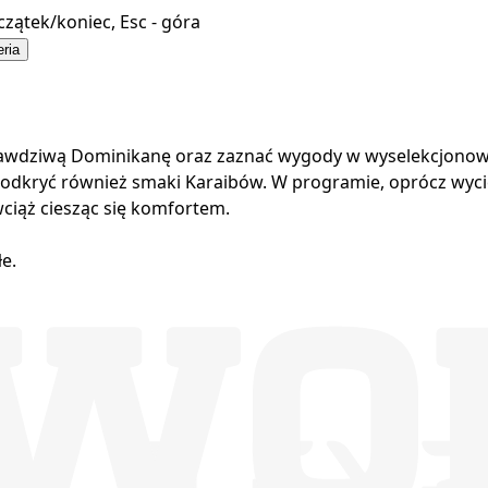
czątek/koniec, Esc - góra
eria
rawdziwą Dominikanę oraz zaznać wygody w wyselekcjonowan
odkryć również smaki Karaibów. W programie, oprócz wyciecz
iąż ciesząc się komfortem.
e.