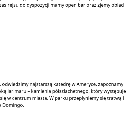
czas rejsu do dyspozycji mamy open bar oraz zjemy obiad
e, odwiedzimy najstarszą katedrę w Ameryce, zapoznamy
yką larimaru – kamienia półszlachetnego, który występuje
się w centrum miasta. W parku przepłyniemy się tratwą i
to Domingo.