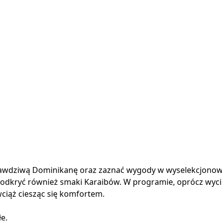
rawdziwą Dominikanę oraz zaznać wygody w wyselekcjonowan
odkryć również smaki Karaibów. W programie, oprócz wyciecz
iąż ciesząc się komfortem.
e.