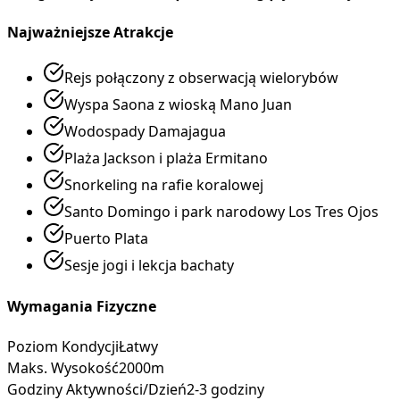
Najważniejsze Atrakcje
Rejs połączony z obserwacją wielorybów
Wyspa Saona z wioską Mano Juan
Wodospady Damajagua
Plaża Jackson i plaża Ermitano
Snorkeling na rafie koralowej
Santo Domingo i park narodowy Los Tres Ojos
Puerto Plata
Sesje jogi i lekcja bachaty
Wymagania Fizyczne
Poziom Kondycji
Łatwy
Maks. Wysokość
2000m
Godziny Aktywności/Dzień
2-3 godziny