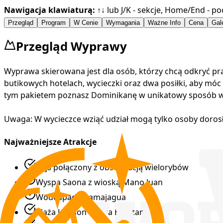
Nawigacja klawiaturą:
↑↓ lub J/K - sekcje, Home/End - po
Przegląd
Program
W Cenie
Wymagania
Ważne Info
Cena
Gal
Przegląd Wyprawy
Wyprawa skierowana jest dla osób, którzy chcą odkryć p
butikowych hotelach, wycieczki oraz dwa posiłki, aby móc 
tym pakietem poznasz Dominikanę w unikatowy sposób wc
Uwaga: W wycieczce wziąć udział mogą tylko osoby dorosł
Najważniejsze Atrakcje
Rejs połączony z obserwacją wielorybów
Wyspa Saona z wioską Mano Juan
Wodospady Damajagua
Plaża Jackson i plaża Ermitano