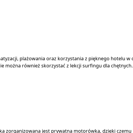
imatyzacji, plażowania oraz korzystania z pięknego hotelu 
e można również skorzystać z lekcji surfingu dla chętnych.
czka zorganizowana jest prywatną motorówką, dzięki czem