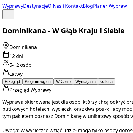
Wyprawy
Destynacje
O Nas i Kontakt
Blog
Planer Wypraw
Dominikana - W Głąb Kraju i Siebie
Dominikana
12
dni
5-12
osób
Łatwy
Przegląd
Program wg dni
W Cenie
Wymagania
Galeria
Przegląd Wyprawy
Wyprawa skierowana jest dla osób, którzy chcą odkryć p
butikowych hotelach, wycieczki oraz dwa posiłki, aby móc 
tym pakietem poznasz Dominikanę w unikatowy sposób wc
Uwaga: W wycieczce wziąć udział mogą tylko osoby dorosł