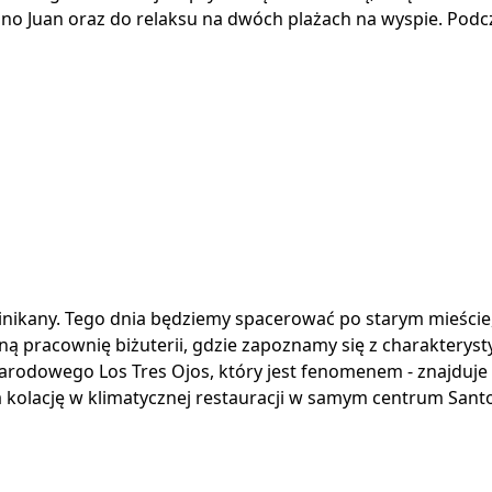
Mano Juan oraz do relaksu na dwóch plażach na wyspie. Pod
inikany. Tego dnia będziemy spacerować po starym mieści
ą pracownię biżuterii, gdzie zapoznamy się z charakteryst
arodowego Los Tres Ojos, który jest fenomenem - znajduje 
a kolację w klimatycznej restauracji w samym centrum San