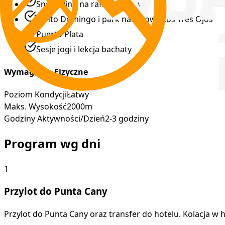
Snorkeling na rafie koralowej
Santo Domingo i park narodowy Los Tres Ojos
Puerto Plata
Sesje jogi i lekcja bachaty
Wymagania Fizyczne
Poziom Kondycji
Łatwy
Maks. Wysokość
2000m
Godziny Aktywności/Dzień
2-3 godziny
Program wg dni
1
Przylot do Punta Cany
Przylot do Punta Cany oraz transfer do hotelu. Kolacja w h