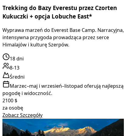
Trekking do Bazy Everestu przez Czorten
Kukuczki + opcja Lobuche East*
Wyprawa marzeń do Everest Base Camp. Narracyjna,
intensywna przygoda prowadząca przez serce
Himalajów i kulturę Szerpów.
18
dni
8-13
Średni
Marzec–maj i wrzesień–listopad oferują najlepszą
pogodę i widoczność.
2100
$
za osobę
Zobacz Szczegóły