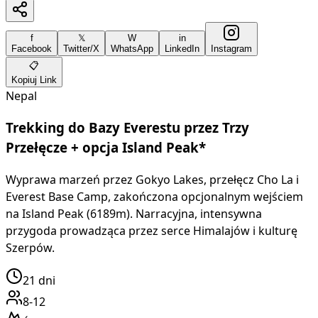
f
𝕏
W
in
Facebook
Twitter/X
WhatsApp
LinkedIn
Instagram
📋
Kopiuj Link
Nepal
Trekking do Bazy Everestu przez Trzy
Przełęcze + opcja Island Peak*
Wyprawa marzeń przez Gokyo Lakes, przełęcz Cho La i
Everest Base Camp, zakończona opcjonalnym wejściem
na Island Peak (6189m). Narracyjna, intensywna
przygoda prowadząca przez serce Himalajów i kulturę
Szerpów.
21
dni
8-12