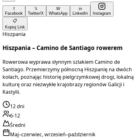
f
𝕏
W
in
Facebook
Twitter/X
WhatsApp
LinkedIn
Instagram
📋
Kopiuj Link
Hiszpania
Hiszpania – Camino de Santiago rowerem
Rowerowa wyprawa słynnym szlakiem Camino de
Santiago. Przemierzymy północną Hiszpanię na dwóch
kołach, poznając historię pielgrzymkowej drogi, lokalną
kulturę oraz niezwykłe krajobrazy regionów Galicji i
Kastylii.
12
dni
6-12
Średni
Maj–czerwiec, wrzesień–październik