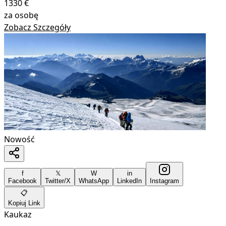
1330
€
za osobę
Zobacz Szczegóły
Nowość
f
𝕏
W
in
Facebook
Twitter/X
WhatsApp
LinkedIn
Instagram
📋
Kopiuj Link
Kaukaz