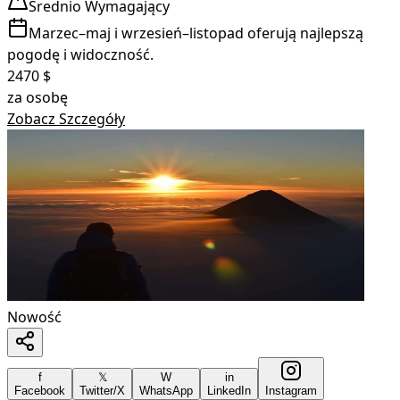
Średnio Wymagający
Marzec–maj i wrzesień–listopad oferują najlepszą
pogodę i widoczność.
2470
$
za osobę
Zobacz Szczegóły
Nowość
f
𝕏
W
in
Facebook
Twitter/X
WhatsApp
LinkedIn
Instagram