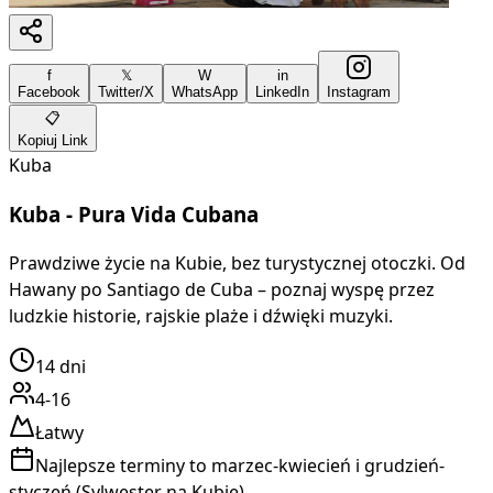
f
𝕏
W
in
Facebook
Twitter/X
WhatsApp
LinkedIn
Instagram
📋
Kopiuj Link
Kuba
Kuba - Pura Vida Cubana
Prawdziwe życie na Kubie, bez turystycznej otoczki. Od
Hawany po Santiago de Cuba – poznaj wyspę przez
ludzkie historie, rajskie plaże i dźwięki muzyki.
14
dni
4-16
Łatwy
Najlepsze terminy to marzec-kwiecień i grudzień-
styczeń (Sylwester na Kubie).