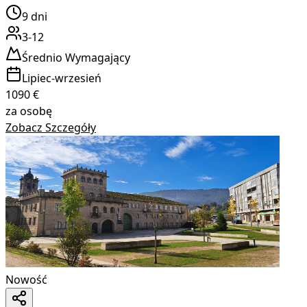
9
dni
3-12
Średnio Wymagający
Lipiec-wrzesień
1090
€
za osobę
Zobacz Szczegóły
Nowość