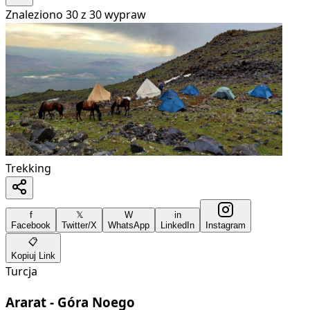
Znaleziono
30
z
30
wypraw
Trekking
f
𝕏
W
in
Facebook
Twitter/X
WhatsApp
LinkedIn
Instagram
📋
Kopiuj Link
Turcja
Ararat - Góra Noego