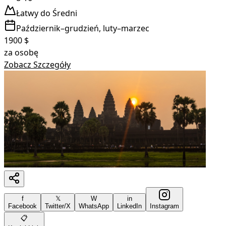
Łatwy do Średni
Październik–grudzień, luty–marzec
1900
$
za osobę
Zobacz Szczegóły
f
𝕏
W
in
Facebook
Twitter/X
WhatsApp
LinkedIn
Instagram
📋