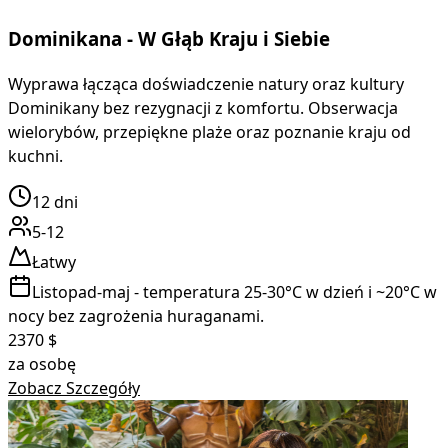
Dominikana - W Głąb Kraju i Siebie
Wyprawa łącząca doświadczenie natury oraz kultury
Dominikany bez rezygnacji z komfortu. Obserwacja
wielorybów, przepiękne plaże oraz poznanie kraju od
kuchni.
12
dni
5-12
Łatwy
Listopad-maj - temperatura 25-30°C w dzień i ~20°C w
nocy bez zagrożenia huraganami.
2370
$
za osobę
Zobacz Szczegóły