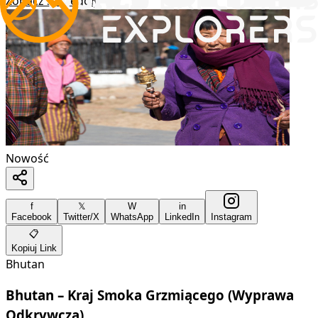
Zobacz Szczegóły
Nowość
f
𝕏
W
in
Facebook
Twitter/X
WhatsApp
LinkedIn
Instagram
📋
Kopiuj Link
Bhutan
Bhutan – Kraj Smoka Grzmiącego (Wyprawa
Odkrywcza)