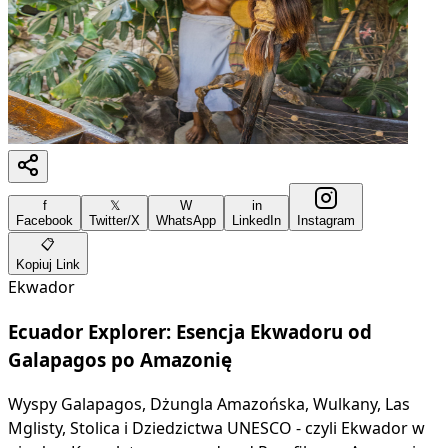
f
𝕏
W
in
Facebook
Twitter/X
WhatsApp
LinkedIn
Instagram
📋
Kopiuj Link
Ekwador
Ecuador Explorer: Esencja Ekwadoru od
Galapagos po Amazonię
Wyspy Galapagos, Dżungla Amazońska, Wulkany, Las
Mglisty, Stolica i Dziedzictwa UNESCO - czyli Ekwador w