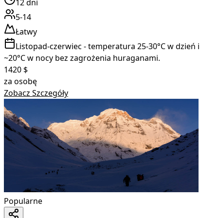
12
dni
5-14
Łatwy
Listopad-czerwiec - temperatura 25-30°C w dzień i
~20°C w nocy bez zagrożenia huraganami.
1420
$
za osobę
Zobacz Szczegóły
Popularne