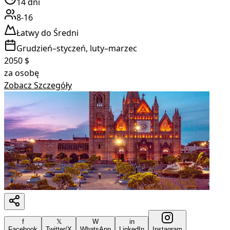
14
dni
8-16
Łatwy do Średni
Grudzień–styczeń, luty–marzec
2050
$
za osobę
Zobacz Szczegóły
f
𝕏
W
in
Facebook
Twitter/X
WhatsApp
LinkedIn
Instagram