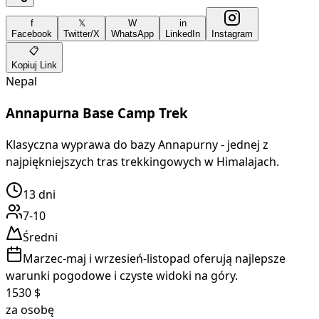
f
𝕏
W
in
Facebook
Twitter/X
WhatsApp
LinkedIn
Instagram
📋
Kopiuj Link
Nepal
Annapurna Base Camp Trek
Klasyczna wyprawa do bazy Annapurny - jednej z
najpiękniejszych tras trekkingowych w Himalajach.
13
dni
7-10
Średni
Marzec-maj i wrzesień-listopad oferują najlepsze
warunki pogodowe i czyste widoki na góry.
1530
$
za osobę