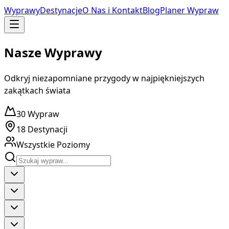
Wyprawy
Destynacje
O Nas i Kontakt
Blog
Planer Wypraw
Nasze Wyprawy
Odkryj niezapomniane przygody w najpiękniejszych
zakątkach świata
30
Wypraw
18
Destynacji
Wszystkie Poziomy