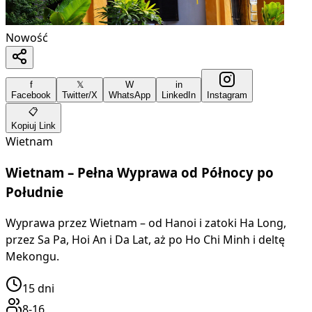
Nowość
f
𝕏
W
in
Facebook
Twitter/X
WhatsApp
LinkedIn
Instagram
📋
Kopiuj Link
Wietnam
Wietnam – Pełna Wyprawa od Północy po
Południe
Wyprawa przez Wietnam – od Hanoi i zatoki Ha Long,
przez Sa Pa, Hoi An i Da Lat, aż po Ho Chi Minh i deltę
Mekongu.
15
dni
8-16