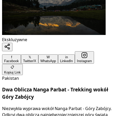
Ekskluzywne
f
𝕏
W
in
Facebook
Twitter/X
WhatsApp
LinkedIn
Instagram
📋
Kopiuj Link
Pakistan
Dwa Oblicza Nanga Parbat - Trekking wokół
Góry Zabójcy
Niezwykła wyprawa wokół Nanga Parbat - Góry Zabójcy.
Odkryj dwa oblicza najniebezpieczniejszej góry świata