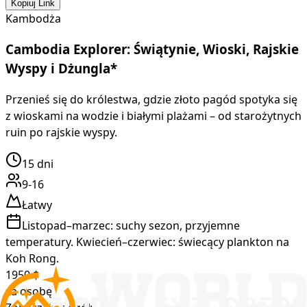
Kopiuj Link
Kambodża
Cambodia Explorer: Świątynie, Wioski, Rajskie
Wyspy i Dżungla*
Przenieś się do królestwa, gdzie złoto pagód spotyka się
z wioskami na wodzie i białymi plażami – od starożytnych
ruin po rajskie wyspy.
15
dni
9-16
Łatwy
Listopad–marzec: suchy sezon, przyjemne
temperatury. Kwiecień–czerwiec: świecący plankton na
Koh Rong.
1950
$
za osobę