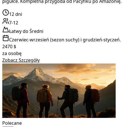
pigułce. Kompletna przygoda od Pacyfiku po Amazonię.
12
dni
7-12
Łatwy do Średni
Czerwiec-wrzesień (sezon suchy) i grudzień-styczeń.
2470
$
za osobę
Zobacz Szczegóły
Polecane