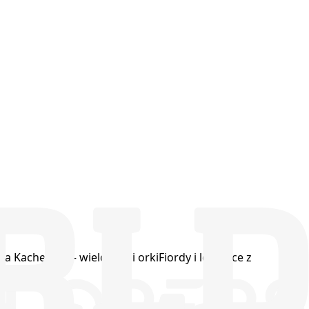
ka Kachemak – wieloryby i orki
Fiordy i lodowce z