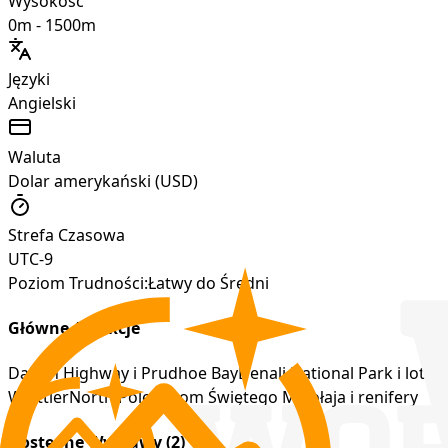
Wysokość
0m
-
1500m
Języki
Angielski
Waluta
Dolar amerykański (USD)
Strefa Czasowa
UTC-9
Poziom Trudności:
Łatwy do Średni
Główne Atrakcje
Dalton Highway i Prudhoe Bay
Denali National Park i lot 
Whittier
North Pole – Dom Świętego Mikołaja i renifery
Dostępne Wyprawy (
2
)