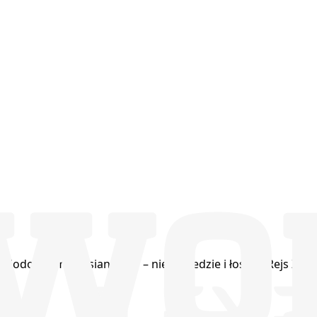
nad lodowcami
Russian River – niedźwiedzie i łososie
Rejs Zato