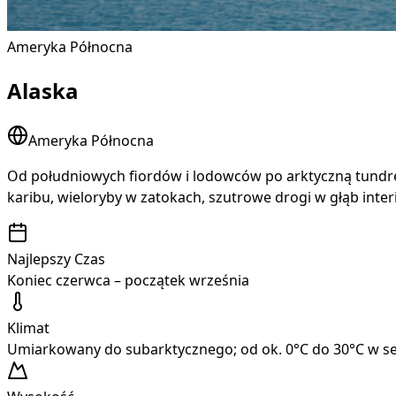
Ameryka Północna
Alaska
Ameryka Północna
Od południowych fiordów i lodowców po arktyczną tundrę 
karibu, wieloryby w zatokach, szutrowe drogi w głąb inte
Najlepszy Czas
Koniec czerwca – początek września
Klimat
Umiarkowany do subarktycznego; od ok. 0°C do 30°C w sez