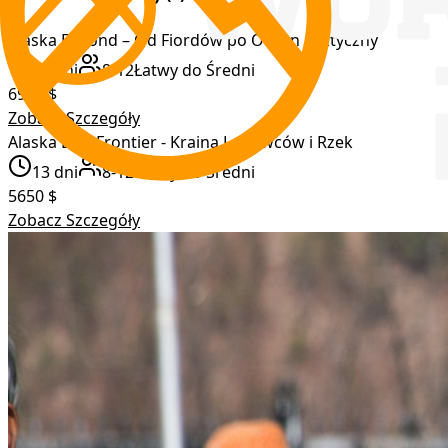
Alaska Beyond – Od Fiordów po Ocean Arktyczny
17
dni
8-12
Łatwy do Średni
6900
$
Zobacz Szczegóły
Alaska Last Frontier - Kraina Lodowców i Rzek
13
dni
8-12
Łatwy do Średni
5650
$
Zobacz Szczegóły