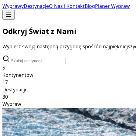
Wyprawy
Destynacje
O Nas i Kontakt
Blog
Planer Wypraw
Odkryj Świat z Nami
Wybierz swoją następną przygodę spośród najpiękniejszyc
5
Kontynentów
17
Destynacji
30
Wypraw