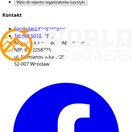
Wpis do rejestru organizatorów turystyki
Kontakt
Formularz Kontaktowy
Tel:
+48 501037889
Access Digital Maciej Abramowicz
NIP:
6112258735
ul. Siemianowicka 5/29
52-007
Wrocław