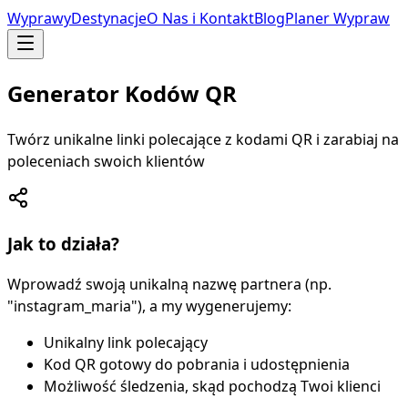
Wyprawy
Destynacje
O Nas i Kontakt
Blog
Planer Wypraw
Generator Kodów QR
Twórz unikalne linki polecające z kodami QR i zarabiaj na
poleceniach swoich klientów
Jak to działa?
Wprowadź swoją unikalną nazwę partnera (np.
"instagram_maria"), a my wygenerujemy:
Unikalny link polecający
Kod QR gotowy do pobrania i udostępnienia
Możliwość śledzenia, skąd pochodzą Twoi klienci