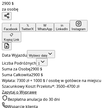
2900
$
za osobę
f
𝕏
W
in
Facebook
Twitter/X
WhatsApp
LinkedIn
Instagram
📋
Kopiuj Link
Data Wyjazdu
Wybierz datę
Liczba Podróżnych
1
Suma za Osobę
2900
$
Suma Całkowita
2900
$
Wpłata:
7300
zł
+ 1000 $ / osobę w gotówce na miejscu
Szacunkowy Koszt Przelotu*:
3500–4700
zł
Zapytaj o Wyprawę
Bezpłatna anulacja do 30 dni
Wsparcie klienta