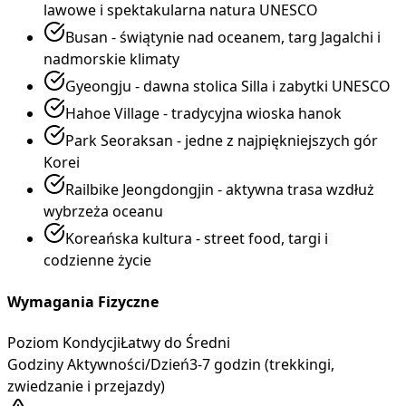
lawowe i spektakularna natura UNESCO
Busan - świątynie nad oceanem, targ Jagalchi i
nadmorskie klimaty
Gyeongju - dawna stolica Silla i zabytki UNESCO
Hahoe Village - tradycyjna wioska hanok
Park Seoraksan - jedne z najpiękniejszych gór
Korei
Railbike Jeongdongjin - aktywna trasa wzdłuż
wybrzeża oceanu
Koreańska kultura - street food, targi i
codzienne życie
Wymagania Fizyczne
Poziom Kondycji
Łatwy do Średni
Godziny Aktywności/Dzień
3-7 godzin (trekkingi,
zwiedzanie i przejazdy)