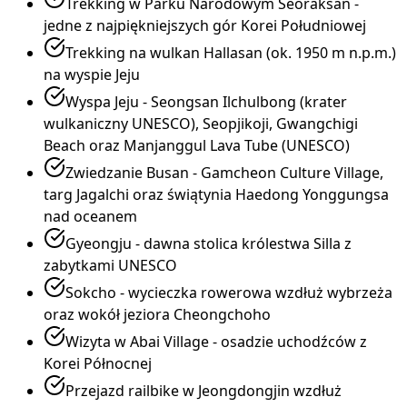
Trekking w Parku Narodowym Seoraksan -
jedne z najpiękniejszych gór Korei Południowej
Trekking na wulkan Hallasan (ok. 1950 m n.p.m.)
na wyspie Jeju
Wyspa Jeju - Seongsan Ilchulbong (krater
wulkaniczny UNESCO), Seopjikoji, Gwangchigi
Beach oraz Manjanggul Lava Tube (UNESCO)
Zwiedzanie Busan - Gamcheon Culture Village,
targ Jagalchi oraz świątynia Haedong Yonggungsa
nad oceanem
Gyeongju - dawna stolica królestwa Silla z
zabytkami UNESCO
Sokcho - wycieczka rowerowa wzdłuż wybrzeża
oraz wokół jeziora Cheongchoho
Wizyta w Abai Village - osadzie uchodźców z
Korei Północnej
Przejazd railbike w Jeongdongjin wzdłuż