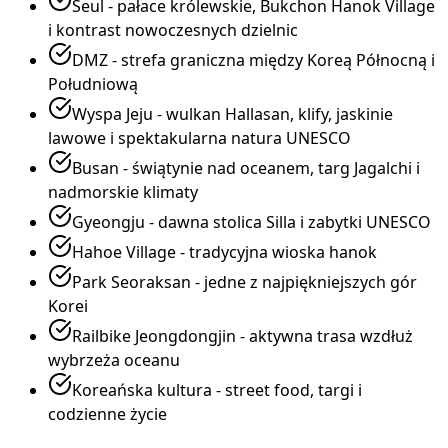
Seul - pałace królewskie, Bukchon Hanok Village
i kontrast nowoczesnych dzielnic
DMZ - strefa graniczna między Koreą Północną i
Południową
Wyspa Jeju - wulkan Hallasan, klify, jaskinie
lawowe i spektakularna natura UNESCO
Busan - świątynie nad oceanem, targ Jagalchi i
nadmorskie klimaty
Gyeongju - dawna stolica Silla i zabytki UNESCO
Hahoe Village - tradycyjna wioska hanok
Park Seoraksan - jedne z najpiękniejszych gór
Korei
Railbike Jeongdongjin - aktywna trasa wzdłuż
wybrzeża oceanu
Koreańska kultura - street food, targi i
codzienne życie