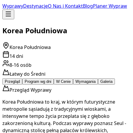
Wyprawy
Destynacje
O Nas i Kontakt
Blog
Planer Wypraw
Korea Południowa
Korea Południowa
14
dni
8-16
osób
Łatwy do Średni
Przegląd
Program wg dni
W Cenie
Wymagania
Galeria
Przegląd Wyprawy
Korea Południowa to kraj, w którym futurystyczne
metropolie sąsiadują z tradycyjnymi wioskami, a
intensywne tempo życia przeplata się z głęboko
zakorzenioną kulturą. Podczas wyprawy poznasz Seul -
dynamiczną stolicę pełną pałaców królewskich,