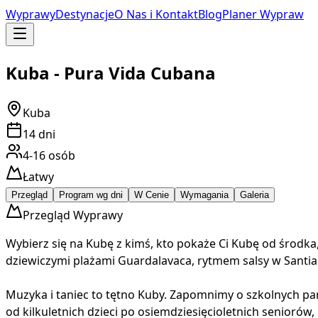
Wyprawy
Destynacje
O Nas i Kontakt
Blog
Planer Wypraw
Kuba - Pura Vida Cubana
Kuba
14
dni
4-16
osób
Łatwy
Przegląd
Program wg dni
W Cenie
Wymagania
Galeria
Przegląd Wyprawy
Wybierz się na Kubę z kimś, kto pokaże Ci Kubę od środka
dziewiczymi plażami Guardalavaca, rytmem salsy w Santiago
Muzyka i taniec to tętno Kuby. Zapomnimy o szkolnych par
od kilkuletnich dzieci po osiemdziesięcioletnich seniorów, 