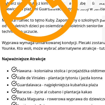
Wybierz się na Kubę z kimś, kto pokaże Ci Kubę od środka
dziewiczymi plażami Guardalavaca, rytmem salsy w Santiago
Muzyka i taniec to tętno Kuby. Zapomnimy o szkolnych par
od kilkuletnich dzieci po osiemdziesięcioletnich seniorów, 
techniką, to uczucie.
Wyprawa wymaga umiarkowanej kondycji. Plecaki zostaną w
Younke. Kto woli, może wybrać alternatywne atrakcje - tuta
Najważniejsze Atrakcje
Hawana - kolonialna stolica i przejażdżka oldtim
Valle de Viniales - plantacje tytoniu i jazda konna
Guardalavaca - najpiękniejsza kubańska plaża
Baracoa - życie al cubano i plantacja kakao
Plaża Maguana - rowerowa wyprawa do dziewicze