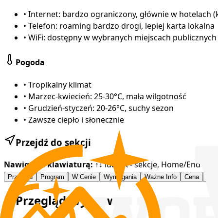
•
Internet: bardzo ograniczony, głównie w hotelach (
•
Telefon: roaming bardzo drogi, lepiej karta lokalna
•
WiFi: dostępny w wybranych miejscach publicznych
Pogoda
•
Tropikalny klimat
•
Marzec-kwiecień: 25-30°C, mała wilgotność
•
Grudzień-styczeń: 20-26°C, suchy sezon
•
Zawsze ciepło i słonecznie
Przejdź do sekcji
Nawigacja klawiaturą:
↑↓ lub J/K - sekcje, Home/End - po
Przegląd
Program
W Cenie
Wymagania
Ważne Info
Cena
Gal
Przegląd Wyprawy