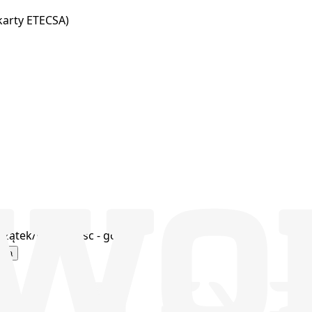
karty ETECSA)
czątek/koniec, Esc - góra
eria