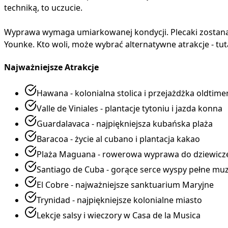
techniką, to uczucie.
Wyprawa wymaga umiarkowanej kondycji. Plecaki zostaną w
Younke. Kto woli, może wybrać alternatywne atrakcje - tuta
Najważniejsze Atrakcje
Hawana - kolonialna stolica i przejażdżka oldtim
Valle de Viniales - plantacje tytoniu i jazda konna
Guardalavaca - najpiękniejsza kubańska plaża
Baracoa - życie al cubano i plantacja kakao
Plaża Maguana - rowerowa wyprawa do dziewicze
Santiago de Cuba - gorące serce wyspy pełne muz
El Cobre - najważniejsze sanktuarium Maryjne
Trynidad - najpiękniejsze kolonialne miasto
Lekcje salsy i wieczory w Casa de la Musica