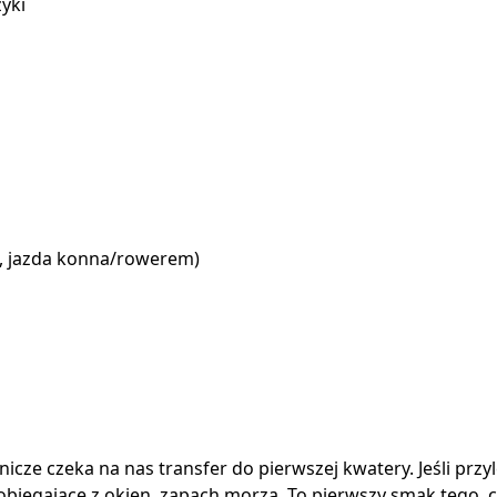
yki
e, jazda konna/rowerem)
icze czeka na nas transfer do pierwszej kwatery. Jeśli przy
dobiegające z okien, zapach morza. To pierwszy smak tego, 