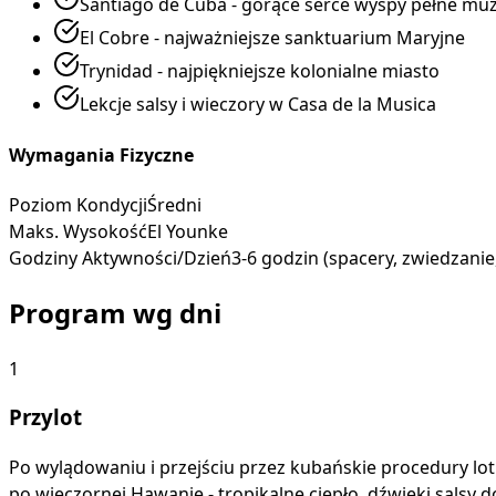
Santiago de Cuba - gorące serce wyspy pełne muz
El Cobre - najważniejsze sanktuarium Maryjne
Trynidad - najpiękniejsze kolonialne miasto
Lekcje salsy i wieczory w Casa de la Musica
Wymagania Fizyczne
Poziom Kondycji
Średni
Maks. Wysokość
El Younke
Godziny Aktywności/Dzień
3-6 godzin (spacery, zwiedzani
Program wg dni
1
Przylot
Po wylądowaniu i przejściu przez kubańskie procedury lotn
po wieczornej Hawanie - tropikalne ciepło, dźwięki salsy 