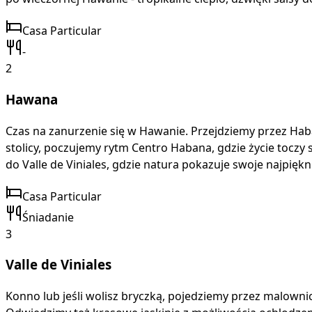
Casa Particular
-
2
Hawana
Czas na zanurzenie się w Hawanie. Przejdziemy przez Haban
stolicy, poczujemy rytm Centro Habana, gdzie życie toczy 
do Valle de Viniales, gdzie natura pokazuje swoje najpiękni
Casa Particular
Śniadanie
3
Valle de Viniales
Konno lub jeśli wolisz bryczką, pojedziemy przez malownic