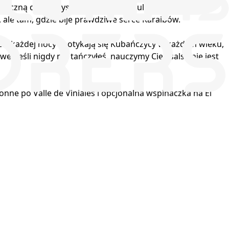
ntyczną duszą wyspy - kolonialnymi uliczkami Hawany,
 ale tam, gdzie bije prawdziwe serce Karaibów.
zie każdej nocy spotykają się Kubańczycy w każdym wieku,
t jeśli nigdy nie tańczyłeś, nauczymy Cię - salsa nie jest
ne po Valle de Viniales i opcjonalna wspinaczka na El