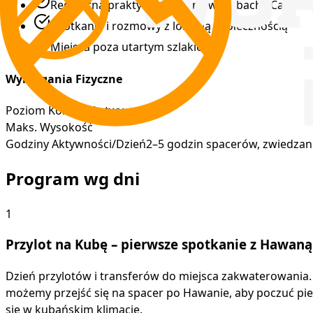
Regularna praktyka taneczna w klubach i Casa de
Spotkania i rozmowy z lokalną społecznością
Miejsca poza utartym szlakiem
Wymagania Fizyczne
Poziom Kondycji
Łatwy
Maks. Wysokość
Godziny Aktywności/Dzień
2–5 godzin spacerów, zwiedzani
Program wg dni
1
Przylot na Kubę – pierwsze spotkanie z Hawaną
Dzień przylotów i transferów do miejsca zakwaterowania
możemy przejść się na spacer po Hawanie, aby poczuć pier
się w kubańskim klimacie.