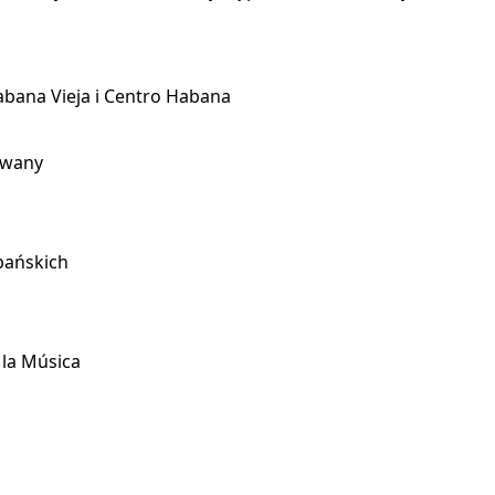
abana Vieja i Centro Habana
awany
bańskich
 la Música