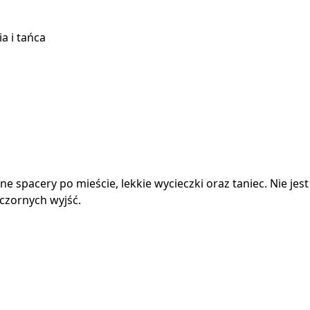
a i tańca
e spacery po mieście, lekkie wycieczki oraz taniec. Nie je
czornych wyjść.