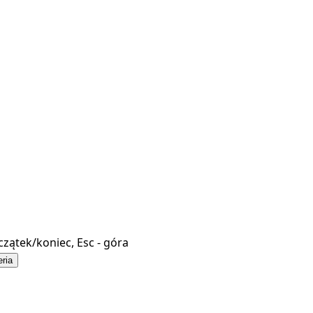
czątek/koniec, Esc - góra
eria