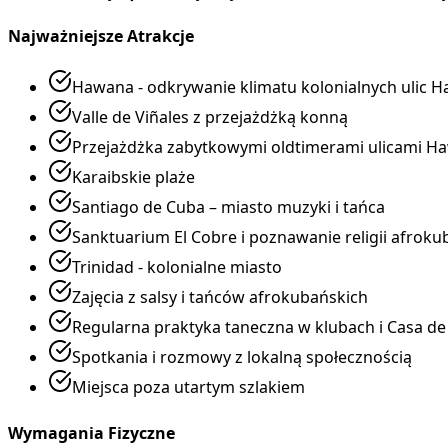
Najważniejsze Atrakcje
Hawana - odkrywanie klimatu kolonialnych ulic H
Valle de Viñales z przejażdżką konną
Przejażdżka zabytkowymi oldtimerami ulicami H
Karaibskie plaże
Santiago de Cuba – miasto muzyki i tańca
Sanktuarium El Cobre i poznawanie religii afroku
Trinidad - kolonialne miasto
Zajęcia z salsy i tańców afrokubańskich
Regularna praktyka taneczna w klubach i Casa de
Spotkania i rozmowy z lokalną społecznością
Miejsca poza utartym szlakiem
Wymagania Fizyczne