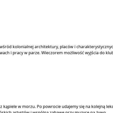
śród kolonialnej architektury, placów i charakterystyczny
wach i pracy w parze. Wieczorem możliwość wyjścia do klub
az kąpiele w morzu. Po powrocie udajemy się na kolejną lek
ńskich artystów i wspólną zabawę przy muzyce na żywo.