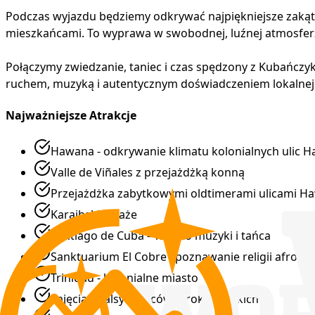
Podczas wyjazdu będziemy odkrywać najpiękniejsze zakątki
mieszkańcami. To wyprawa w swobodnej, luźnej atmosferz
Połączymy zwiedzanie, taniec i czas spędzony z Kubańczyk
ruchem, muzyką i autentycznym doświadczeniem lokalnej kul
Najważniejsze Atrakcje
Hawana - odkrywanie klimatu kolonialnych ulic H
Valle de Viñales z przejażdżką konną
Przejażdżka zabytkowymi oldtimerami ulicami H
Karaibskie plaże
Santiago de Cuba – miasto muzyki i tańca
Sanktuarium El Cobre i poznawanie religii afroku
Trinidad - kolonialne miasto
Zajęcia z salsy i tańców afrokubańskich