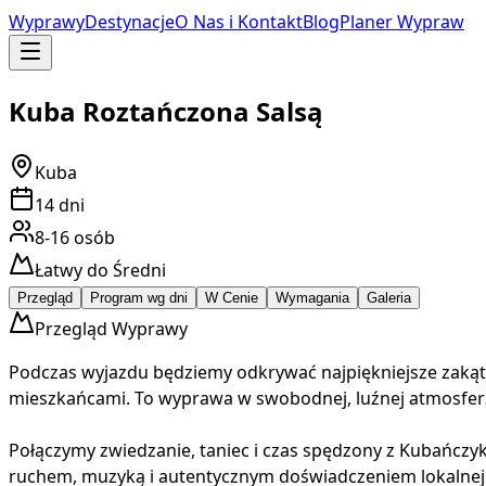
Wyprawy
Destynacje
O Nas i Kontakt
Blog
Planer Wypraw
Kuba Roztańczona Salsą
Kuba
14
dni
8-16
osób
Łatwy do Średni
Przegląd
Program wg dni
W Cenie
Wymagania
Galeria
Przegląd Wyprawy
Podczas wyjazdu będziemy odkrywać najpiękniejsze zakątki
mieszkańcami. To wyprawa w swobodnej, luźnej atmosferz
Połączymy zwiedzanie, taniec i czas spędzony z Kubańczyk
ruchem, muzyką i autentycznym doświadczeniem lokalnej kul