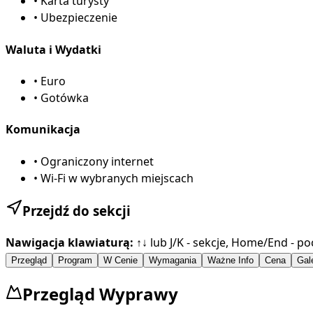
•
Karta turysty
•
Ubezpieczenie
Waluta i Wydatki
•
Euro
•
Gotówka
Komunikacja
•
Ograniczony internet
•
Wi-Fi w wybranych miejscach
Przejdź do sekcji
Nawigacja klawiaturą:
↑↓ lub J/K - sekcje, Home/End - po
Przegląd
Program
W Cenie
Wymagania
Ważne Info
Cena
Gal
Przegląd Wyprawy