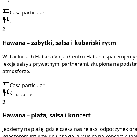
Casa particular
-
2
Hawana – zabytki, salsa i kubański rytm
W dzielnicach Habana Vieja i Centro Habana spacerujemy w
lekcja salsy z prywatnymi partnerami, skupiona na podsta
atmosferze.
Casa particular
Śniadanie
3
Hawana – plaża, salsa i koncert
Jedziemy na plażę, gdzie czeka nas relaks, odpoczynek or
Wieczorem idziemy do Casa de la Música na koncert kuba