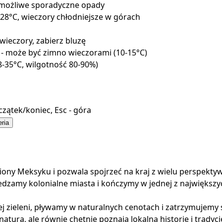
 możliwe sporadyczne opady
-28°C, wieczory chłodniejsze w górach
wieczory, zabierz bluzę
. - może być zimno wieczorami (10-15°C)
8-35°C, wilgotność 80-90%)
czątek/koniec, Esc - góra
eria
ny Meksyku i pozwala spojrzeć na kraj z wielu perspektyw 
zamy kolonialne miasta i kończymy w jednej z największyc
 zieleni, pływamy w naturalnych cenotach i zatrzymujemy s
aturą, ale równie chętnie poznają lokalną historię i tradycj