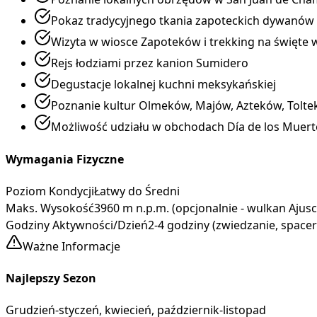
Pokaz tradycyjnego tkania zapoteckich dywanów
Wizyta w wiosce Zapoteków i trekking na święte
Rejs łodziami przez kanion Sumidero
Degustacje lokalnej kuchni meksykańskiej
Poznanie kultur Olmeków, Majów, Azteków, Tolt
Możliwość udziału w obchodach Día de los Muerto
Wymagania Fizyczne
Poziom Kondycji
Łatwy do Średni
Maks. Wysokość
3960 m n.p.m. (opcjonalnie - wulkan Ajusc
Godziny Aktywności/Dzień
2-4 godziny (zwiedzanie, space
Ważne Informacje
Najlepszy Sezon
Grudzień-styczeń, kwiecień, październik-listopad