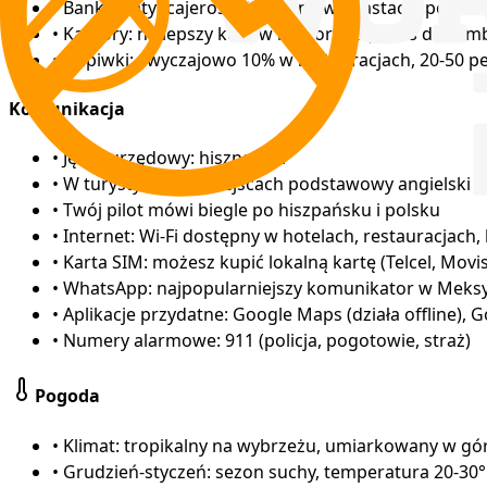
•
Bankomaty (cajeros): dostępne w miastach, pobiera
•
Kantory: najlepszy kurs w kantorach (casas de camb
•
Napiwki: zwyczajowo 10% w restauracjach, 20-50 
Komunikacja
•
Język urzędowy: hiszpański
•
W turystycznych miejscach podstawowy angielski
•
Twój pilot mówi biegle po hiszpańsku i polsku
•
Internet: Wi-Fi dostępny w hotelach, restauracjach,
•
Karta SIM: możesz kupić lokalną kartę (Telcel, Movi
•
WhatsApp: najpopularniejszy komunikator w Meks
•
Aplikacje przydatne: Google Maps (działa offline), 
•
Numery alarmowe: 911 (policja, pogotowie, straż)
Pogoda
•
Klimat: tropikalny na wybrzeżu, umiarkowany w gó
•
Grudzień-styczeń: sezon suchy, temperatura 20-30°C