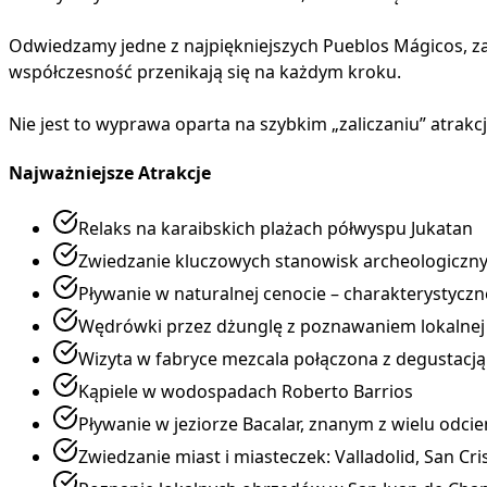
Odwiedzamy jedne z najpiękniejszych Pueblos Mágicos, za
współczesność przenikają się na każdym kroku.
Nie jest to wyprawa oparta na szybkim „zaliczaniu” atrakc
Najważniejsze Atrakcje
Relaks na karaibskich plażach półwyspu Jukatan
Zwiedzanie kluczowych stanowisk archeologicznyc
Pływanie w naturalnej cenocie – charakterystycz
Wędrówki przez dżunglę z poznawaniem lokalnej f
Wizyta w fabryce mezcala połączona z degustacją
Kąpiele w wodospadach Roberto Barrios
Pływanie w jeziorze Bacalar, znanym z wielu odcie
Zwiedzanie miast i miasteczek: Valladolid, San Cr