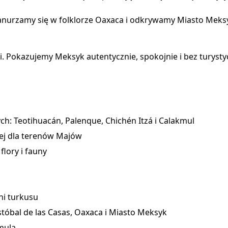
nurzamy się w folklorze Oaxaca i odkrywamy Miasto Meksyk
ji. Pokazujemy Meksyk autentycznie, spokojnie i bez turysty
h: Teotihuacán, Palenque, Chichén Itzá i Calakmul
nej dla terenów Majów
lory i fauny
ni turkusu
istóbal de las Casas, Oaxaca i Miasto Meksyk
mula