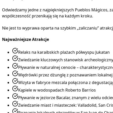
Odwiedzamy jedne z najpiękniejszych Pueblos Mágicos, za
współczesność przenikają się na każdym kroku.
Nie jest to wyprawa oparta na szybkim „zaliczaniu” atrakc
Najważniejsze Atrakcje
Relaks na karaibskich plażach półwyspu Jukatan
Zwiedzanie kluczowych stanowisk archeologicznyc
Pływanie w naturalnej cenocie – charakterystycz
Wędrówki przez dżunglę z poznawaniem lokalnej f
Wizyta w fabryce mezcala połączona z degustacją
Kąpiele w wodospadach Roberto Barrios
Pływanie w jeziorze Bacalar, znanym z wielu odcie
Zwiedzanie miast i miasteczek: Valladolid, San Cr
Poznanie lokalnych obrzędów w San Juan de Cha