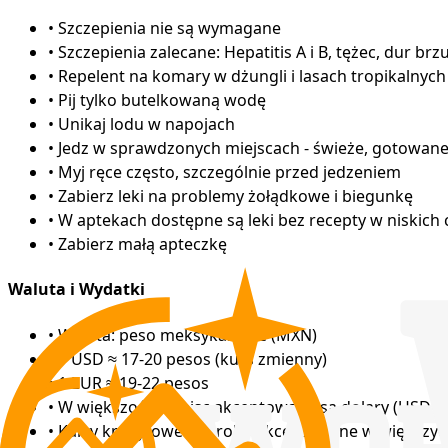
•
Szczepienia nie są wymagane
•
Szczepienia zalecane: Hepatitis A i B, tężec, dur brz
•
Repelent na komary w dżungli i lasach tropikalnych
•
Pij tylko butelkowaną wodę
•
Unikaj lodu w napojach
•
Jedz w sprawdzonych miejscach - świeże, gotowane
•
Myj ręce często, szczególnie przed jedzeniem
•
Zabierz leki na problemy żołądkowe i biegunkę
•
W aptekach dostępne są leki bez recepty w niskich
•
Zabierz małą apteczkę
Waluta i Wydatki
•
Waluta: peso meksykańskie (MXN)
•
1 USD ≈ 17-20 pesos (kurs zmienny)
•
1 EUR ≈ 19-22 pesos
•
W większości miejsc akceptowane są dolary (USD),
•
Karty kredytowe: szeroko akceptowane w większych