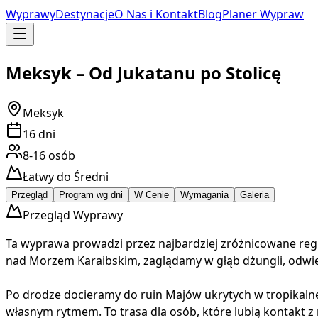
Wyprawy
Destynacje
O Nas i Kontakt
Blog
Planer Wypraw
Meksyk – Od Jukatanu po Stolicę
Meksyk
16
dni
8-16
osób
Łatwy do Średni
Przegląd
Program wg dni
W Cenie
Wymagania
Galeria
Przegląd Wyprawy
Ta wyprawa prowadzi przez najbardziej zróżnicowane regio
nad Morzem Karaibskim, zaglądamy w głąb dżungli, odwied
Po drodze docieramy do ruin Majów ukrytych w tropikalnej
własnym rytmem. To trasa dla osób, które lubią kontakt z n