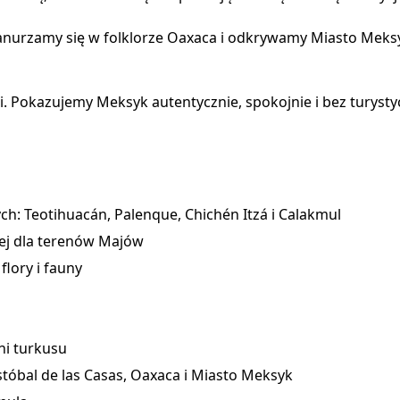
nurzamy się w folklorze Oaxaca i odkrywamy Miasto Meksyk
ji. Pokazujemy Meksyk autentycznie, spokojnie i bez turysty
h: Teotihuacán, Palenque, Chichén Itzá i Calakmul
nej dla terenów Majów
lory i fauny
ni turkusu
istóbal de las Casas, Oaxaca i Miasto Meksyk