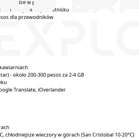
j pieniądze w peso
io), nie wymieniaj na lotnisku
pesos dla przewodników
 kawiarniach
star) - około 200-300 pesos za 2-4 GB
yku
Google Translate, iOverlander
rach
, chłodniejsze wieczory w górach (San Cristobal 10-20°C)