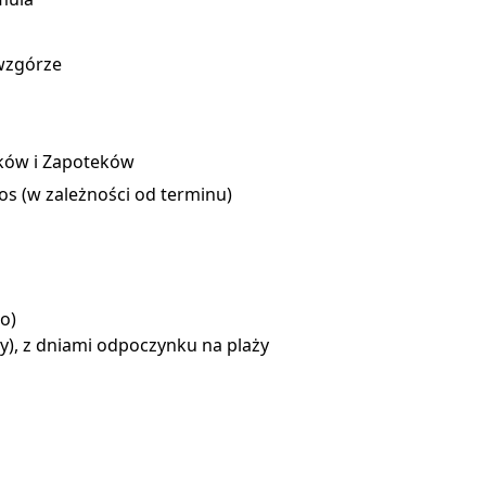
 wzgórze
eków i Zapoteków
s (w zależności od terminu)
o)
ry), z dniami odpoczynku na plaży