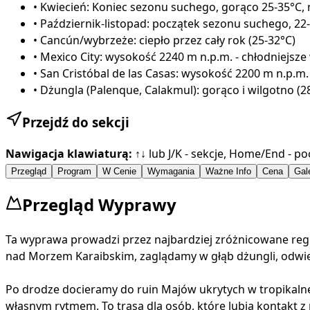
•
Kwiecień: Koniec sezonu suchego, gorąco 25-35°C,
•
Październik-listopad: początek sezonu suchego, 22
•
Cancún/wybrzeże: ciepło przez cały rok (25-32°C)
•
Mexico City: wysokość 2240 m n.p.m. - chłodniejsze 
•
San Cristóbal de las Casas: wysokość 2200 m n.p.m
•
Dżungla (Palenque, Calakmul): gorąco i wilgotno (2
Przejdź do sekcji
Nawigacja klawiaturą:
↑↓ lub J/K - sekcje, Home/End - po
Przegląd
Program
W Cenie
Wymagania
Ważne Info
Cena
Gal
Przegląd Wyprawy
Ta wyprawa prowadzi przez najbardziej zróżnicowane regio
nad Morzem Karaibskim, zaglądamy w głąb dżungli, odwied
Po drodze docieramy do ruin Majów ukrytych w tropikalnej
własnym rytmem. To trasa dla osób, które lubią kontakt z n