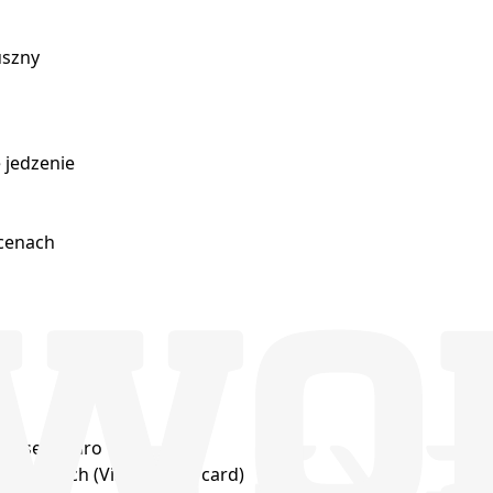
uszny
 jedzenie
 cenach
 czasem euro
 miastach (Visa, Mastercard)