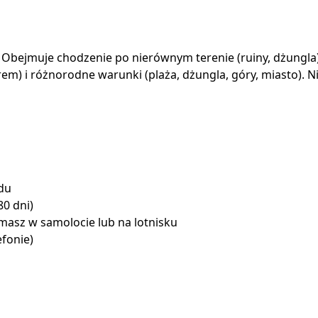
. Obejmuje chodzenie po nierównym terenie (ruiny, dżungl
rem) i różnorodne warunki (plaża, dżungla, góry, miasto).
du
80 dni)
masz w samolocie lub na lotnisku
efonie)