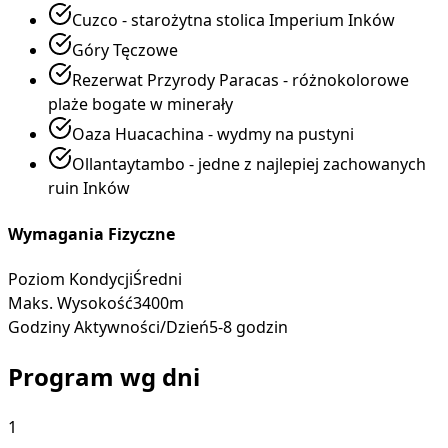
Cuzco - starożytna stolica Imperium Inków
Góry Tęczowe
Rezerwat Przyrody Paracas - różnokolorowe
plaże bogate w minerały
Oaza Huacachina - wydmy na pustyni
Ollantaytambo - jedne z najlepiej zachowanych
ruin Inków
Wymagania Fizyczne
Poziom Kondycji
Średni
Maks. Wysokość
3400m
Godziny Aktywności/Dzień
5-8 godzin
Program wg dni
1