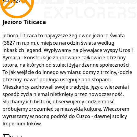
3827m
8
Jezioro Titicaca
Jezioro Titicaca to najwyższe żeglowne jezioro świata
(3827 m n.p.m.), miejsce narodzin świata według
inkaskich legend. Wypływamy na pływające wyspy Uros i
Aymara - konstrukcje zbudowane całkowicie z trzciny
totora, na których od stuleci żyją rdzenne społeczności.
To jak wejście do innego wymiaru: domy z trzciny, łodzie
z trzciny, nawet podłoga ustępuje pod stopami.
Mieszkańcy zachowali swoje tradycje, język, wierzenia i
sposób życia niemal nietknięty przez nowoczesność.
Słuchamy ich historii, obserwujemy codzienność,
próbujemy zrozumieć tę niezwykłą kulturę. Wieczorem
wyruszamy w nocną podróż do Cuzco - dawnej stolicy
Imperium Inków.