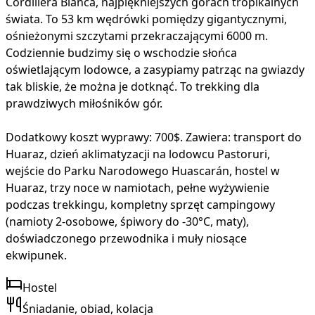
Cordillera Blanca, najpiękniejszych górach tropikalnych
świata. To 53 km wędrówki pomiędzy gigantycznymi,
ośnieżonymi szczytami przekraczającymi 6000 m.
Codziennie budzimy się o wschodzie słońca
oświetlającym lodowce, a zasypiamy patrząc na gwiazdy
tak bliskie, że można je dotknąć. To trekking dla
prawdziwych miłośników gór.
Dodatkowy koszt wyprawy: 700$. Zawiera: transport do
Huaraz, dzień aklimatyzacji na lodowcu Pastoruri,
wejście do Parku Narodowego Huascarán, hostel w
Huaraz, trzy noce w namiotach, pełne wyżywienie
podczas trekkingu, kompletny sprzęt campingowy
(namioty 2-osobowe, śpiwory do -30°C, maty),
doświadczonego przewodnika i muły niosące
ekwipunek.
Hostel
Śniadanie, obiad, kolacja