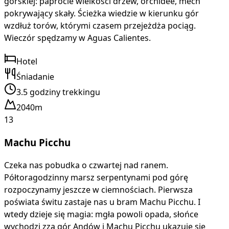
górskiej: paprocie wielkości drzew, orchidee, mech
pokrywający skały. Ścieżka wiedzie w kierunku gór
wzdłuż torów, którymi czasem przejeżdża pociąg.
Wieczór spędzamy w Aguas Calientes.
Hotel
Śniadanie
3.5 godziny trekkingu
2040m
13
Machu Picchu
Czeka nas pobudka o czwartej nad ranem.
Półtoragodzinny marsz serpentynami pod górę
rozpoczynamy jeszcze w ciemnościach. Pierwsza
poświata świtu zastaje nas u bram Machu Picchu. I
wtedy dzieje się magia: mgła powoli opada, słońce
wychodzi zza gór Andów i Machu Picchu ukazuje się