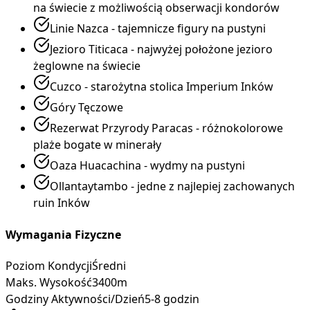
na świecie z możliwością obserwacji kondorów
Linie Nazca - tajemnicze figury na pustyni
Jezioro Titicaca - najwyżej położone jezioro
żeglowne na świecie
Cuzco - starożytna stolica Imperium Inków
Góry Tęczowe
Rezerwat Przyrody Paracas - różnokolorowe
plaże bogate w minerały
Oaza Huacachina - wydmy na pustyni
Ollantaytambo - jedne z najlepiej zachowanych
ruin Inków
Wymagania Fizyczne
Poziom Kondycji
Średni
Maks. Wysokość
3400m
Godziny Aktywności/Dzień
5-8 godzin