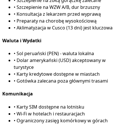
•
Szczepienie na żółtą gorączkę zalecane
•
Szczepienie na WZW A/B, dur brzuszny
•
Konsultacja z lekarzem przed wyprawą
•
Preparaty na chorobę wysokościową
•
Aklimatyzacja w Cusco (13 dni) jest kluczowa
Waluta i Wydatki
•
Sol peruański (PEN) - waluta lokalna
•
Dolar amerykański (USD) akceptowany w
turystyce
•
Karty kredytowe dostępne w miastach
•
Gotówka zalecana poza głównymi trasami
Komunikacja
•
Karty SIM dostępne na lotnisku
•
Wi-Fi w hotelach i restauracjach
•
Ograniczony zasięg komórkowy w górach