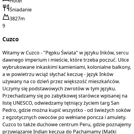
Hotel
Śniadanie
3827m
9
Cuzco
Witamy w Cuzco - "Pępku Świata" w języku Inków, sercu
dawnego imperium i mieście, które trzeba poczuć. Ulice
wybrukowane inkaskimi kamieniami, kolonialne balkony,
a w powietrzu wciąż słychać keczuę - język Inków
używany na co dzień przez większość mieszkańców.
Uczymy się podstawowych zwrotów w tym języku.
Przechadzamy się po zabytkowej starówce wpisanej na
listę UNESCO, odwiedzamy tętniący życiem targ San
Pedro, gdzie można kupić wszystko - od świeżych soków
z egzotycznych owoców po wełniane poncza i amulety.
Cuzco to także duchowe centrum Peru, gdzie poznajemy
przywiązanie Indian keczua do Pachamamy (Matki