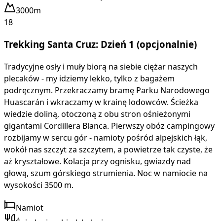
3000m
18
Trekking Santa Cruz: Dzień 1 (opcjonalnie)
Tradycyjne osły i muły biorą na siebie ciężar naszych
plecaków - my idziemy lekko, tylko z bagażem
podręcznym. Przekraczamy bramę Parku Narodowego
Huascarán i wkraczamy w krainę lodowców. Ścieżka
wiedzie doliną, otoczoną z obu stron ośnieżonymi
gigantami Cordillera Blanca. Pierwszy obóz campingowy
rozbijamy w sercu gór - namioty pośród alpejskich łąk,
wokół nas szczyt za szczytem, a powietrze tak czyste, że
aż kryształowe. Kolacja przy ognisku, gwiazdy nad
głową, szum górskiego strumienia. Noc w namiocie na
wysokości 3500 m.
Namiot