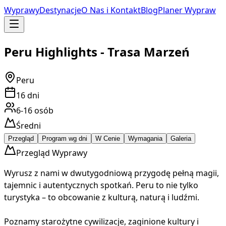
Wyprawy
Destynacje
O Nas i Kontakt
Blog
Planer Wypraw
Peru Highlights - Trasa Marzeń
Peru
16
dni
6-16
osób
Średni
Przegląd
Program wg dni
W Cenie
Wymagania
Galeria
Przegląd Wyprawy
Wyrusz z nami w dwutygodniową przygodę pełną magii,
tajemnic i autentycznych spotkań. Peru to nie tylko
turystyka – to obcowanie z kulturą, naturą i ludźmi.
Poznamy starożytne cywilizacje, zaginione kultury i